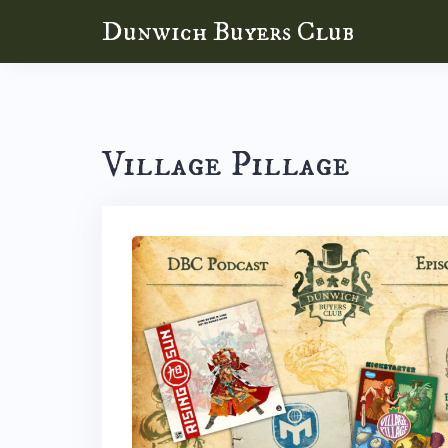
Skip
Dunwich Buyers Club
to
content
Village Pillage