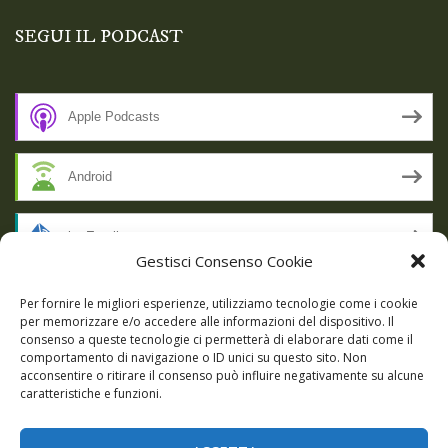
SEGUI IL PODCAST
Apple Podcasts
Android
by Email
Gestisci Consenso Cookie
RSS
Per fornire le migliori esperienze, utilizziamo tecnologie come i cookie
per memorizzare e/o accedere alle informazioni del dispositivo. Il
consenso a queste tecnologie ci permetterà di elaborare dati come il
comportamento di navigazione o ID unici su questo sito. Non
SSL SECURE
acconsentire o ritirare il consenso può influire negativamente su alcune
caratteristiche e funzioni.