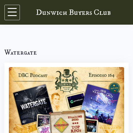
Skip
Dunwich Buyers Club
to
content
Watergate