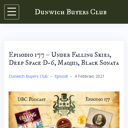
Skip
Dunwich Buyers Club
to
content
Episodio 177 – Under Falling Skies,
Deep Space D-6, Maquis, Black Sonata
Dunwich Buyers Club
–
Episodi
–
4 Febbraio 2021