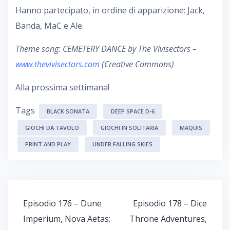
Hanno partecipato, in ordine di apparizione: Jack,
Banda, MaC e Ale.
Theme song: CEMETERY DANCE by The Vivisectors –
www.thevivisectors.com
(Creative Commons)
Alla prossima settimana!
Tags
BLACK SONATA
DEEP SPACE D-6
GIOCHI DA TAVOLO
GIOCHI IN SOLITARIA
MAQUIS
PRINT AND PLAY
UNDER FALLING SKIES
Navigazione
Episodio 176 – Dune
Episodio 178 – Dice
articoli
Imperium, Nova Aetas:
Throne Adventures,