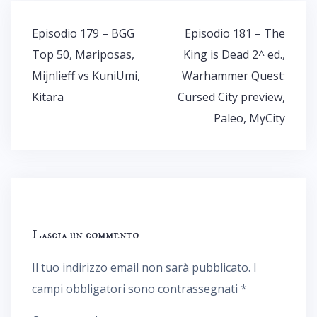
Navigazione
Episodio 179 – BGG
Episodio 181 – The
articoli
Top 50, Mariposas,
King is Dead 2^ ed.,
Mijnlieff vs KuniUmi,
Warhammer Quest:
Kitara
Cursed City preview,
Paleo, MyCity
Lascia un commento
Il tuo indirizzo email non sarà pubblicato.
I
campi obbligatori sono contrassegnati
*