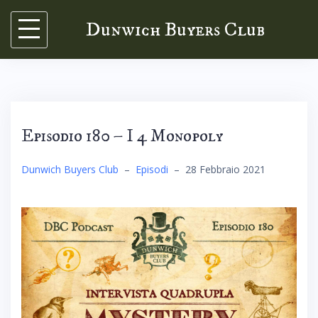
Skip
Dunwich Buyers Club
to
content
Episodio 180 – I 4 Monopoly
Dunwich Buyers Club
–
Episodi
–
28 Febbraio 2021