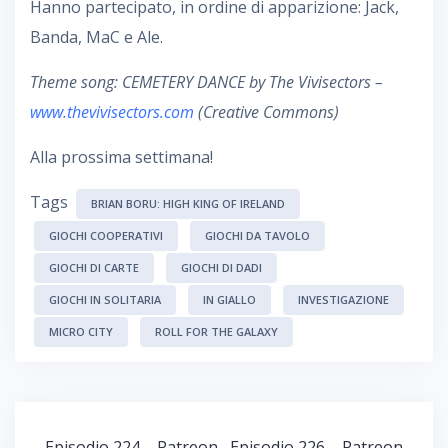
Hanno partecipato, in ordine di apparizione: Jack,
Banda, MaC e Ale.
Theme song: CEMETERY DANCE by The Vivisectors –
www.thevivisectors.com
(Creative Commons)
Alla prossima settimana!
Tags
BRIAN BORU: HIGH KING OF IRELAND
GIOCHI COOPERATIVI
GIOCHI DA TAVOLO
GIOCHI DI CARTE
GIOCHI DI DADI
GIOCHI IN SOLITARIA
IN GIALLO
INVESTIGAZIONE
MICRO CITY
ROLL FOR THE GALAXY
Navigazione
Episodio 224 – Patreon
Episodio 226 – Patreon