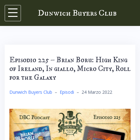
Skip
Dunwich Buyers Club
to
content
Episodio 225 – Brian Boru: High King
of Ireland, In giallo, Micro City, Roll
for the Galaxy
Dunwich Buyers Club
–
Episodi
–
24 Marzo 2022