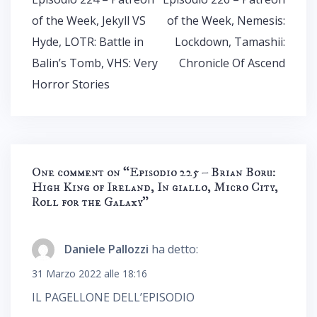
articoli
of the Week, Jekyll VS
of the Week, Nemesis:
Hyde, LOTR: Battle in
Lockdown, Tamashii:
Balin’s Tomb, VHS: Very
Chronicle Of Ascend
Horror Stories
One comment on “
Episodio 225 – Brian Boru:
High King of Ireland, In giallo, Micro City,
Roll for the Galaxy
”
Daniele Pallozzi
ha detto:
31 Marzo 2022 alle 18:16
IL PAGELLONE DELL’EPISODIO