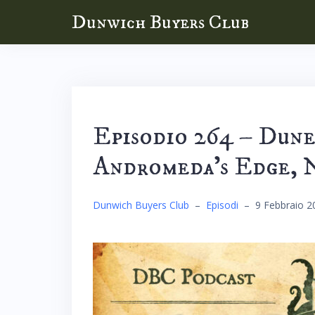
Skip
Dunwich Buyers Club
to
content
Episodio 264 – Dune
Andromeda’s Edge, N
Dunwich Buyers Club
–
Episodi
–
9 Febbraio 2