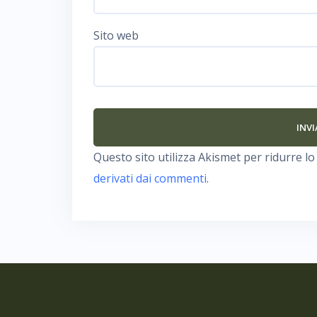
Sito web
Questo sito utilizza Akismet per ridurre l
derivati dai commenti
.