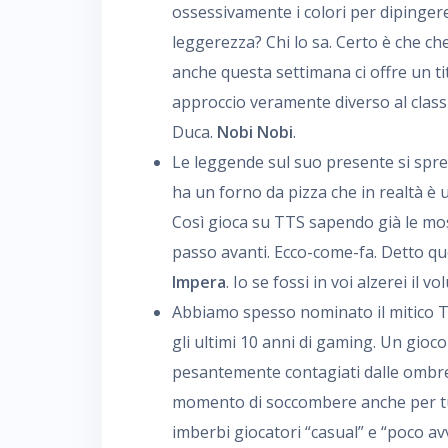
ossessivamente i colori per dipinger
leggerezza? Chi lo sa. Certo è che c
anche questa settimana ci offre un ti
approccio veramente diverso al classi
Duca.
Nobi Nobi
.
Le leggende sul suo presente si spr
ha un forno da pizza che in realtà è 
Così gioca su TTS sapendo già le mos
passo avanti. Ecco-come-fa. Detto que
Impera
. Io se fossi in voi alzerei il v
Abbiamo spesso nominato il mitico T
gli ultimi 10 anni di gaming. Un gio
pesantemente contagiati dalle ombr
momento di soccombere anche per tutt
imberbi giocatori “casual” e “poco av