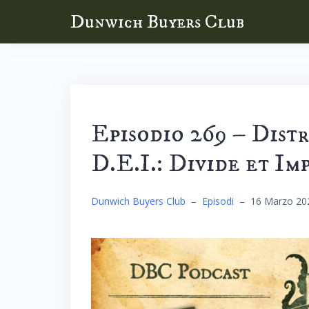
Skip
Dunwich Buyers Club
to
content
Episodio 269 – Distr
D.E.I.: Divide et Im
Dunwich Buyers Club
–
Episodi
–
16 Marzo 20