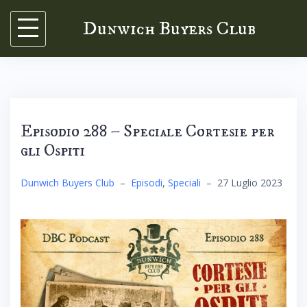
Skip
Dunwich Buyers Club
to
content
Episodio 288 – Speciale Cortesie per
gli Ospiti
Dunwich Buyers Club
–
Episodi
,
Speciali
–
27 Luglio 2023