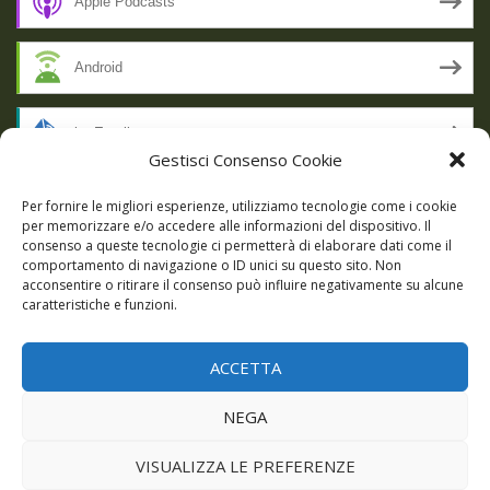
Apple Podcasts
Android
by Email
Gestisci Consenso Cookie
RSS
Per fornire le migliori esperienze, utilizziamo tecnologie come i cookie
per memorizzare e/o accedere alle informazioni del dispositivo. Il
consenso a queste tecnologie ci permetterà di elaborare dati come il
comportamento di navigazione o ID unici su questo sito. Non
SSL SECURE
acconsentire o ritirare il consenso può influire negativamente su alcune
caratteristiche e funzioni.
ACCETTA
Powered by WordPress
|
Theme:
Talon
by aThemes.
NEGA
Episodi
Giochi
DBC Podcast
Cookie Policy (UE)
VISUALIZZA LE PREFERENZE