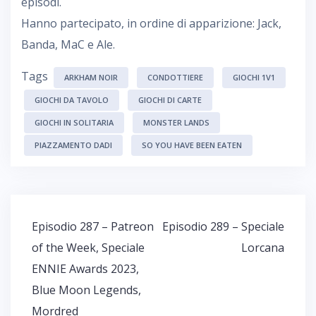
episodi.
Hanno partecipato, in ordine di apparizione: Jack,
Banda, MaC e Ale.
Tags
ARKHAM NOIR
CONDOTTIERE
GIOCHI 1V1
GIOCHI DA TAVOLO
GIOCHI DI CARTE
GIOCHI IN SOLITARIA
MONSTER LANDS
PIAZZAMENTO DADI
SO YOU HAVE BEEN EATEN
Navigazione
Episodio 287 – Patreon
Episodio 289 – Speciale
articoli
of the Week, Speciale
Lorcana
ENNIE Awards 2023,
Blue Moon Legends,
Mordred