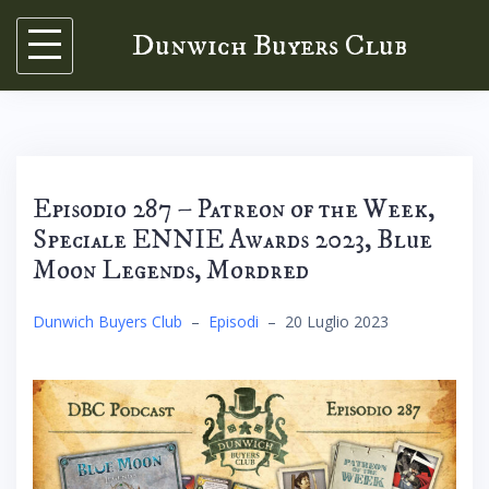
Skip
Dunwich Buyers Club
to
content
Episodio 287 – Patreon of the Week,
Speciale ENNIE Awards 2023, Blue
Moon Legends, Mordred
Dunwich Buyers Club
–
Episodi
–
20 Luglio 2023