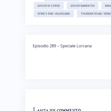
GIOCHI DI CORSE
GIOCHI NARRATIVI
MAG
SPIRE'S END: HILDEGARD
THUNDER ROAD: VEN
Navigazione
Episodio 289 – Speciale Lorcana
articoli
Lascia un commento