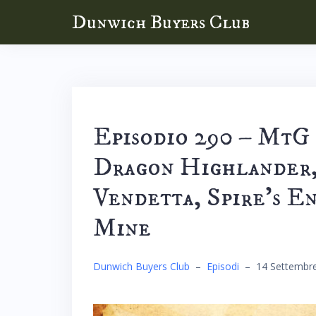
Skip
Dunwich Buyers Club
to
content
Episodio 290 – MtG
Dragon Highlander,
Vendetta, Spire’s E
Mine
Dunwich Buyers Club
–
Episodi
–
14 Settembr