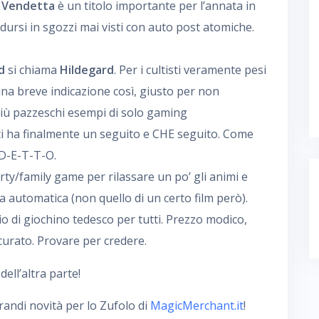
 Vendetta
è un titolo importante per l’annata in
ursi in sgozzi mai visti con auto post atomiche.
d
si chiama
Hildegard
. Per i cultisti veramente pesi
o una breve indicazione così, giusto per non
iù pazzeschi esempi di solo gaming
i ha finalmente un seguito e CHE seguito. Come
 D-E-T-T-O.
y/family game per rilassare un po’ gli animi e
ta automatica (non quello di un certo film però).
o di giochino tedesco per tutti. Prezzo modico,
curato. Provare per credere.
ll’altra parte!
ndi novità per lo Zufolo di
MagicMerchant.it
!