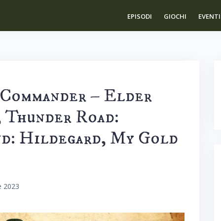
EPISODI
GIOCHI
EVENTI
 Commander – Elder
 Thunder Road:
nd: Hildegard, My Gold
e 2023