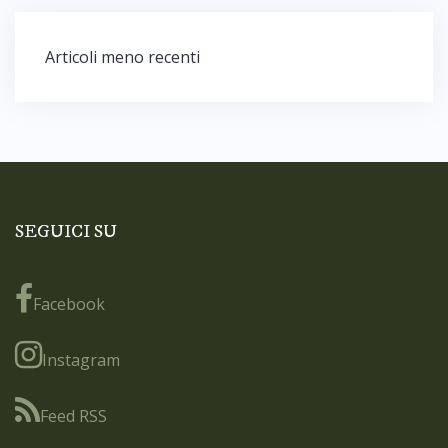
Navigazione
Articoli meno recenti
articoli
SEGUICI SU
Facebook
Instagram
Feed RSS