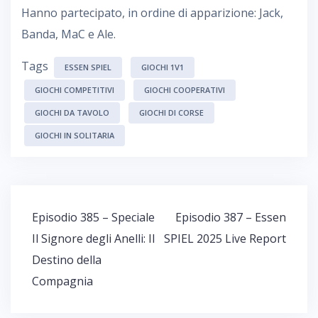
Hanno partecipato, in ordine di apparizione: Jack,
Banda, MaC e Ale.
Tags
ESSEN SPIEL
GIOCHI 1V1
GIOCHI COMPETITIVI
GIOCHI COOPERATIVI
GIOCHI DA TAVOLO
GIOCHI DI CORSE
GIOCHI IN SOLITARIA
Navigazione
Episodio 385 – Speciale
Episodio 387 – Essen
articoli
Il Signore degli Anelli: Il
SPIEL 2025 Live Report
Destino della
Compagnia