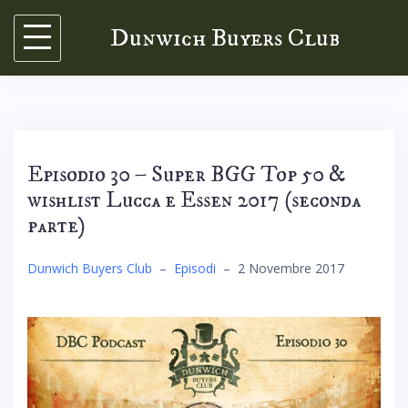
Skip
Dunwich Buyers Club
to
content
Episodio 30 – Super BGG Top 50 &
wishlist Lucca e Essen 2017 (seconda
parte)
Dunwich Buyers Club
–
Episodi
–
2 Novembre 2017