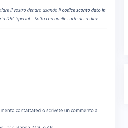
alare il vostro denaro usando il
codice sconto dato in
ria DBC Special… Sotto con quelle carte di credito!
imento contattateci o scrivete un commento ai
e: Jack, Banda, MaC e Ale.