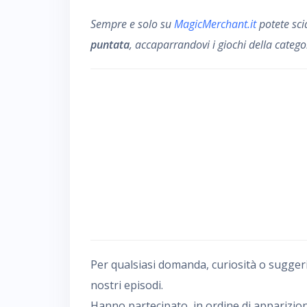
Sempre e solo su
MagicMerchant.it
potete sci
puntata
, accaparrandovi i giochi della catego
Per qualsiasi domanda, curiosità o sugger
nostri episodi.
Hanno partecipato, in ordine di apparizion