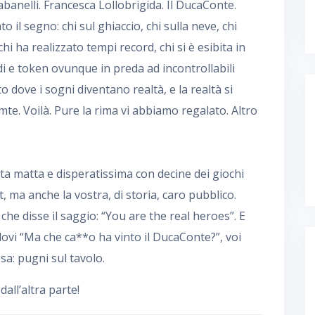
banelli. Francesca Lollobrigida. Il DucaConte.
il segno: chi sul ghiaccio, chi sulla neve, chi
chi ha realizzato tempi record, chi si è esibita in
di e token ovunque in preda ad incontrollabili
to dove i sogni diventano realtà, e la realtà si
te. Voilà. Pure la rima vi abbiamo regalato. Altro
llata matta e disperatissima con decine dei giochi
, ma anche la vostra, di storia, caro pubblico.
he disse il saggio: “You are the real heroes”. E
ovi “Ma che ca**o ha vinto il DucaConte?”, voi
a: pugni sul tavolo.
ll’altra parte!