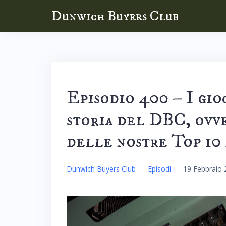
Skip
Dunwich Buyers Club
to
content
Episodio 400 – I gio
storia del DBC, ovve
delle nostre Top 10 
Dunwich Buyers Club
–
Episodi
–
19 Febbraio 