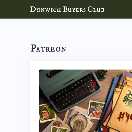
Skip
Dunwich Buyers Club
to
content
Patreon