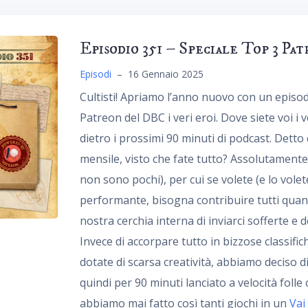
Episodio 351 – Speciale Top 3 P
Episodi
–
16 Gennaio 2025
Cultisti! Apriamo l’anno nuovo con un episod
Patreon del DBC i veri eroi. Dove siete voi i v
dietro i prossimi 90 minuti di podcast. Detto
mensile, visto che fate tutto? Assolutamente 
non sono pochi), per cui se volete (e lo vole
performante, bisogna contribuire tutti quan
nostra cerchia interna di inviarci sofferte e d
Invece di accorpare tutto in bizzose classif
dotate di scarsa creatività, abbiamo deciso 
quindi per 90 minuti lanciato a velocità foll
abbiamo mai fatto così tanti giochi in un
Vai