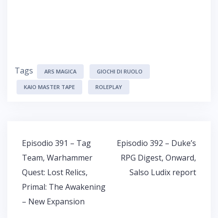
Tags
ARS MAGICA
GIOCHI DI RUOLO
KAIO MASTER TAPE
ROLEPLAY
Navigazione
Episodio 391 – Tag
Episodio 392 – Duke’s
articoli
Team, Warhammer
RPG Digest, Onward,
Quest: Lost Relics,
Salso Ludix report
Primal: The Awakening
– New Expansion