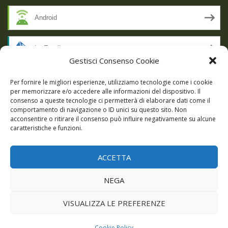
Android
by Email
Gestisci Consenso Cookie
RSS
Per fornire le migliori esperienze, utilizziamo tecnologie come i cookie
per memorizzare e/o accedere alle informazioni del dispositivo. Il
consenso a queste tecnologie ci permetterà di elaborare dati come il
comportamento di navigazione o ID unici su questo sito. Non
SSL SECURE
acconsentire o ritirare il consenso può influire negativamente su alcune
caratteristiche e funzioni.
ACCETTA
Powered by WordPress
|
Theme:
Talon
by aThemes.
NEGA
Episodi
Giochi
DBC Podcast
Cookie Policy (UE)
VISUALIZZA LE PREFERENZE
Cookie Policy