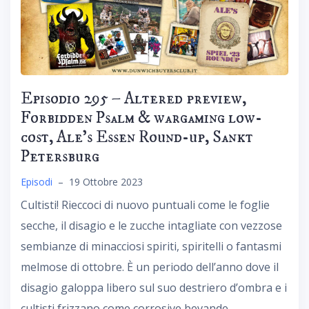
Episodio 295 – Altered preview,
Forbidden Psalm & wargaming low-
cost, Ale’s Essen Round-up, Sankt
Petersburg
Episodi
–
19 Ottobre 2023
Cultisti! Rieccoci di nuovo puntuali come le foglie
secche, il disagio e le zucche intagliate con vezzose
sembianze di minacciosi spiriti, spiritelli o fantasmi
melmose di ottobre. È un periodo dell’anno dove il
disagio galoppa libero sul suo destriero d’ombra e i
cultisti frizzano come corrosive bevande