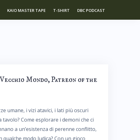
KAIO MASTER TAPE
T-SHIRT
DBC PODCAST
 Vecchio Mondo, Patreon of the
e umane, i vizi atavici, i lati più oscuri
a tavolo? Come esplorare i demoni che ci
nnano a un’esistenza di perenne conflitto,
 in qualche modo ludica? Con un gioco