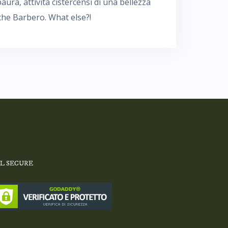
ra, attività cistercensi di una bellezza
che Barbero. What else?!
SL SECURE