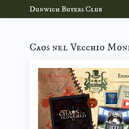
Skip
Dunwich Buyers Club
to
content
Caos nel Vecchio Mon