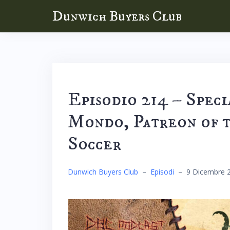
Skip
Dunwich Buyers Club
to
content
Episodio 214 – Spec
Mondo, Patreon of 
Soccer
Dunwich Buyers Club
–
Episodi
–
9 Dicembre 