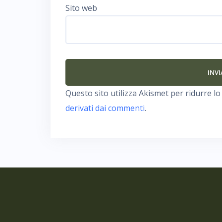
Sito web
Questo sito utilizza Akismet per ridurre l
derivati dai commenti
.