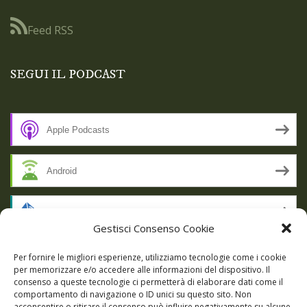
Feed RSS
SEGUI IL PODCAST
Apple Podcasts
Android
by Email
Gestisci Consenso Cookie
RSS
Per fornire le migliori esperienze, utilizziamo tecnologie come i cookie
per memorizzare e/o accedere alle informazioni del dispositivo. Il
consenso a queste tecnologie ci permetterà di elaborare dati come il
comportamento di navigazione o ID unici su questo sito. Non
SSL SECURE
acconsentire o ritirare il consenso può influire negativamente su alcune