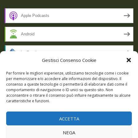
Apple Podcasts
Android
by Email
Gestisci Consenso Cookie
RSS
Per fornire le migliori esperienze, utilizziamo tecnologie come i cookie
per memorizzare e/o accedere alle informazioni del dispositivo. Il
consenso a queste tecnologie ci permetterà di elaborare dati come il
comportamento di navigazione o ID unici su questo sito. Non
SSL SECURE
acconsentire o ritirare il consenso può influire negativamente su alcune
caratteristiche e funzioni.
ACCETTA
Powered by WordPress
|
Theme:
Talon
by aThemes.
NEGA