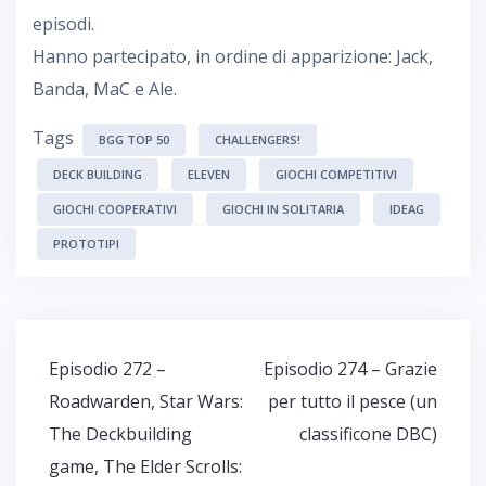
episodi.
Hanno partecipato, in ordine di apparizione: Jack,
Banda, MaC e Ale.
Tags
BGG TOP 50
CHALLENGERS!
DECK BUILDING
ELEVEN
GIOCHI COMPETITIVI
GIOCHI COOPERATIVI
GIOCHI IN SOLITARIA
IDEAG
PROTOTIPI
Navigazione
Episodio 272 –
Episodio 274 – Grazie
articoli
Roadwarden, Star Wars:
per tutto il pesce (un
The Deckbuilding
classificone DBC)
game, The Elder Scrolls: