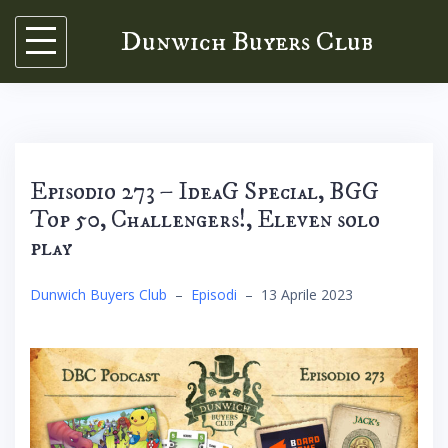
Skip
Dunwich Buyers Club
to
content
Episodio 273 – IdeaG Special, BGG
Top 50, Challengers!, Eleven solo
play
Dunwich Buyers Club
–
Episodi
–
13 Aprile 2023