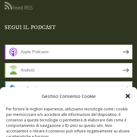
Feed RSS
SEGUI IL PODCAST
Apple Podcasts
Android
by Email
Gestisci Consenso Cookie
RSS
Per fornire le migliori esperienze, utilizziamo tecnologie come i cookie
per memorizzare e/o accedere alle informazioni del dispositivo. Il
consenso a queste tecnologie ci permetterà di elaborare dati come il
comportamento di navigazione o ID unici su questo sito. Non
SSL SECURE
acconsentire o ritirare il consenso può influire negativamente su alcune
caratteristiche e funzioni.