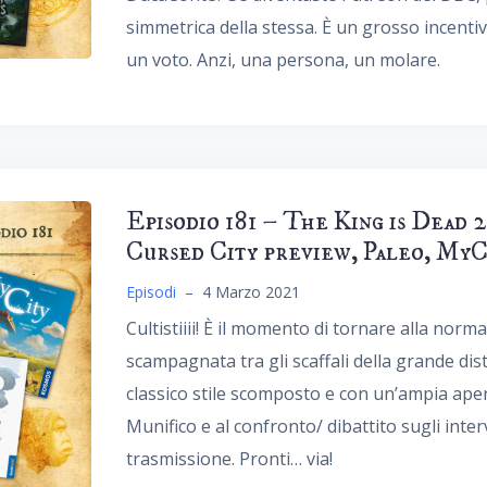
simmetrica della stessa. È un grosso incenti
un voto. Anzi, una persona, un molare.
Episodio 181 – The King is Dead 
Cursed City preview, Paleo, MyC
Episodi
–
4 Marzo 2021
Cultistiiii! È il momento di tornare alla norm
scampagnata tra gli scaffali della grande dis
classico stile scomposto e con un’ampia apert
Munifico e al confronto/ dibattito sugli inte
trasmissione. Pronti… via!