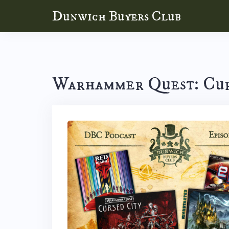
Skip
Dunwich Buyers Club
to
content
Warhammer Quest: Cur