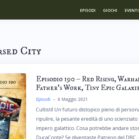
EPISODI
GIOCHI
EVENTI
sed City
Episodio 190 – Red Rising, Warh
Father’s Work, Tiny Epic Galaxi
Episodi
–
6 Maggio 2021
Cultisti! Un futuro distopico pieno di persona
ripulire, la pesante eredità di uno scienziato
impero galattico. Cosa potrebbe andare stort
DucaConte? Se diventaste Patreon del DBC, po