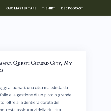
KAIO MASTER TAPE
T-SHIRT
DBC PODCAST
ammer Quest: Cursed City, My
es
ggi allucinati, una città maledetta da
 folle e la gestione di un piccolo grande
o, oltre alla dentiera dorata del
treste assicurarvi della riuscita