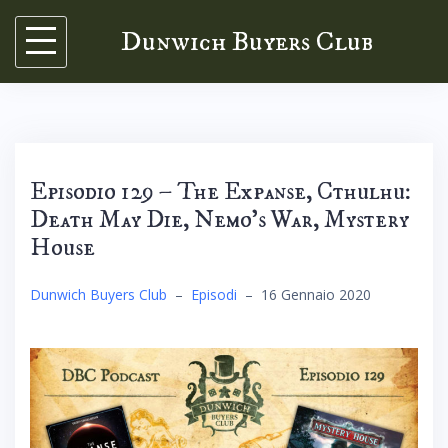
Skip
Dunwich Buyers Club
to
content
Episodio 129 – The Expanse, Cthulhu:
Death May Die, Nemo’s War, Mystery
House
Dunwich Buyers Club
–
Episodi
–
16 Gennaio 2020