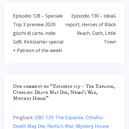
Navigazione
Episodio 128 – Speciale
Episodio 130 – IdeaG
articoli
Top 3 preview 2020:
report, Heroes of Black
giochi di carte, indie
Reach, Oath, Little
GdR, Kickstarter special
Town
+ Patreon of the week!
One comment on “
Episodio 129 – The Expanse,
Cthulhu: Death May Die, Nemo’s War,
Mystery House
”
Pingback:
DBC 129: The Expanse, Cthulhu
Death May Die, Nemo’s War, Mystery House