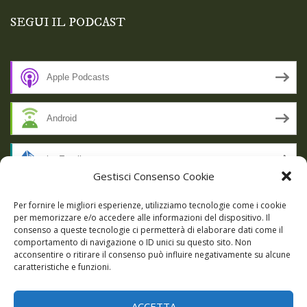
SEGUI IL PODCAST
Apple Podcasts
Android
by Email
Gestisci Consenso Cookie
RSS
Per fornire le migliori esperienze, utilizziamo tecnologie come i cookie
per memorizzare e/o accedere alle informazioni del dispositivo. Il
consenso a queste tecnologie ci permetterà di elaborare dati come il
comportamento di navigazione o ID unici su questo sito. Non
SSL SECURE
acconsentire o ritirare il consenso può influire negativamente su alcune
caratteristiche e funzioni.
ACCETTA