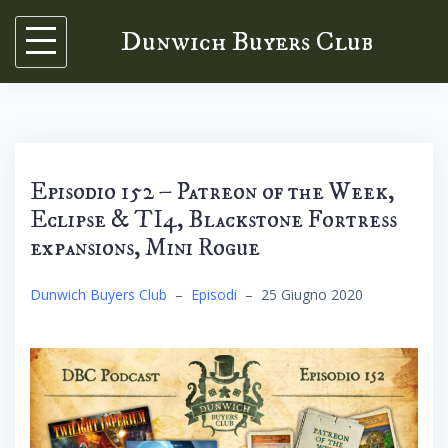
Skip
Dunwich Buyers Club
to
content
Episodio 152 – Patreon of the Week,
Eclipse & TI4, Blackstone Fortress
expansions, Mini Rogue
Dunwich Buyers Club
–
Episodi
–
25 Giugno 2020