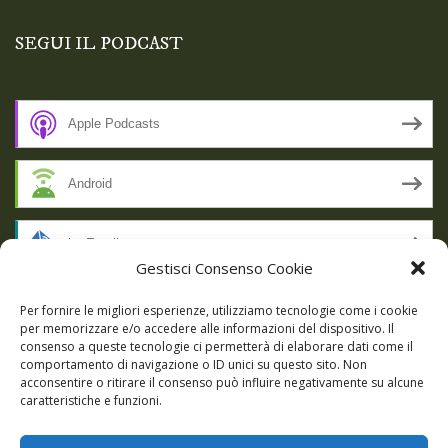
SEGUI IL PODCAST
Apple Podcasts
Android
by Email
Gestisci Consenso Cookie
RSS
Per fornire le migliori esperienze, utilizziamo tecnologie come i cookie
per memorizzare e/o accedere alle informazioni del dispositivo. Il
consenso a queste tecnologie ci permetterà di elaborare dati come il
comportamento di navigazione o ID unici su questo sito. Non
SSL SECURE
acconsentire o ritirare il consenso può influire negativamente su alcune
caratteristiche e funzioni.