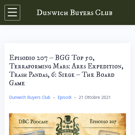
Skip
Dunwich Buyers Club
to
content
Episodio 207 – BGG Top 50,
Terraforming Mars: Ares Expedition,
Trash Pandas, 6: Siege – The Board
Game
Dunwich Buyers Club
–
Episodi
–
21 Ottobre 2021