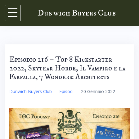
Skip
Dunwich Buyers Club
to
content
Episodio 216 – Top 8 Kickstarter
2022, Skytear Horde, Il Vampiro e la
Farfalla, 7 Wonders: Architects
Dunwich Buyers Club
–
Episodi
–
20 Gennaio 2022