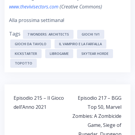
www.thevivisectors.com
(Creative Commons)
Alla prossima settimana!
Tags
7 WONDERS: ARCHITECTS
GIOCHI 1V1
GIOCHI DA TAVOLO
IL VAMPIRO E LA FARFALLA
KICKSTARTER
LIBROGAME
SKYTEAR HORDE
TOPOTTO
Navigazione
Episodio 215 – Il Gioco
Episodio 217 – BGG
articoli
dell’Anno 2021
Top 50, Marvel
Zombies: A Zombicide
Game, Siege of
Runedar, Dungeon