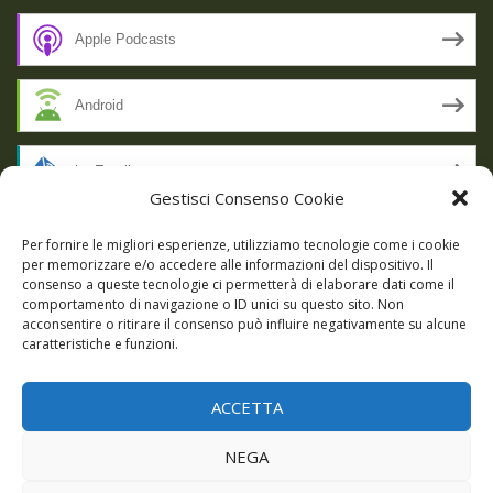
Apple Podcasts
Android
by Email
Gestisci Consenso Cookie
RSS
Per fornire le migliori esperienze, utilizziamo tecnologie come i cookie
per memorizzare e/o accedere alle informazioni del dispositivo. Il
consenso a queste tecnologie ci permetterà di elaborare dati come il
comportamento di navigazione o ID unici su questo sito. Non
SSL SECURE
acconsentire o ritirare il consenso può influire negativamente su alcune
caratteristiche e funzioni.
ACCETTA
Powered by WordPress
|
Theme:
Talon
by aThemes.
NEGA