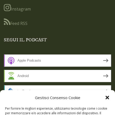
Instagram
Feed RSS
SEGUI IL PODCAST
Apple Podcasts
Android
by Email
Gestisci Consenso Cookie
RSS
Per fornire le migliori esperienze, utilizziamo tecnologie come i cookie
per memorizzare e/o accedere alle informazioni del dispositivo. Il