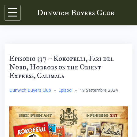
Skip
Dunwich Buyers Club
to
content
Episodio 337 – Kokopelli, Fari del
Nord, Horrors on the Orient
Express, Calimala
Dunwich Buyers Club
–
Episodi
–
19 Settembre 2024