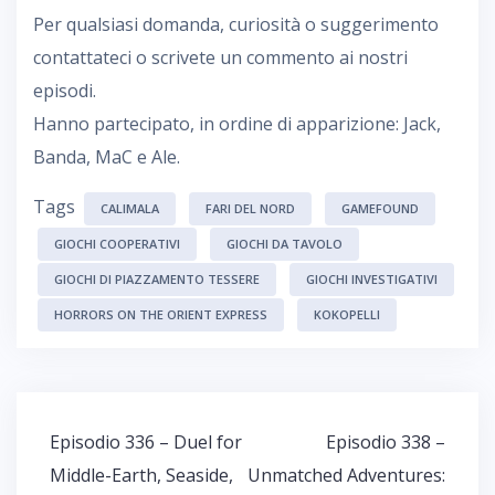
Per qualsiasi domanda, curiosità o suggerimento
contattateci o scrivete un commento ai nostri
episodi.
Hanno partecipato, in ordine di apparizione: Jack,
Banda, MaC e Ale.
Tags
CALIMALA
FARI DEL NORD
GAMEFOUND
GIOCHI COOPERATIVI
GIOCHI DA TAVOLO
GIOCHI DI PIAZZAMENTO TESSERE
GIOCHI INVESTIGATIVI
HORRORS ON THE ORIENT EXPRESS
KOKOPELLI
Navigazione
Episodio 336 – Duel for
Episodio 338 –
articoli
Middle-Earth, Seaside,
Unmatched Adventures: