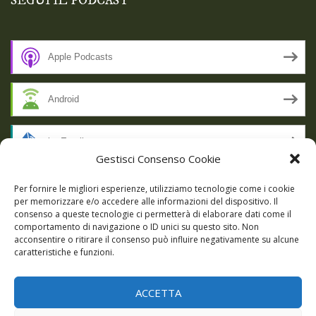
SEGUI IL PODCAST
Apple Podcasts
Android
by Email
Gestisci Consenso Cookie
RSS
Per fornire le migliori esperienze, utilizziamo tecnologie come i cookie
per memorizzare e/o accedere alle informazioni del dispositivo. Il
consenso a queste tecnologie ci permetterà di elaborare dati come il
comportamento di navigazione o ID unici su questo sito. Non
SSL SECURE
acconsentire o ritirare il consenso può influire negativamente su alcune
caratteristiche e funzioni.
ACCETTA