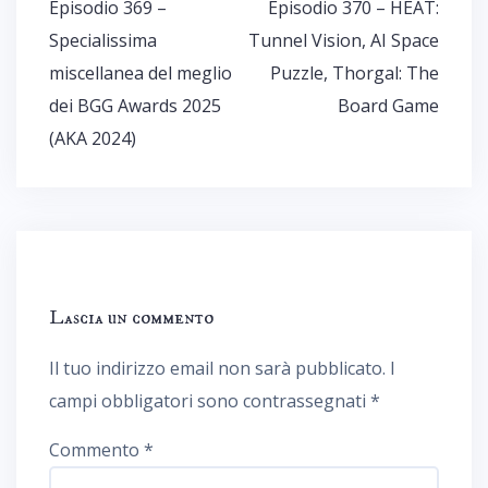
Navigazione
Episodio 369 –
Episodio 370 – HEAT:
articoli
Specialissima
Tunnel Vision, AI Space
miscellanea del meglio
Puzzle, Thorgal: The
dei BGG Awards 2025
Board Game
(AKA 2024)
Lascia un commento
Il tuo indirizzo email non sarà pubblicato.
I
campi obbligatori sono contrassegnati
*
Commento
*