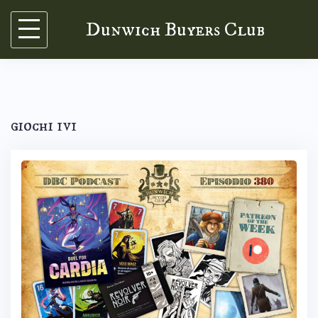
Skip
Dunwich Buyers Club
to
content
giochi 1v1