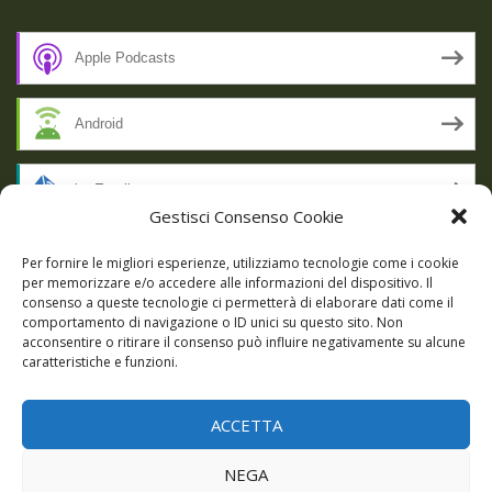
Apple Podcasts
Android
by Email
Gestisci Consenso Cookie
RSS
Per fornire le migliori esperienze, utilizziamo tecnologie come i cookie
per memorizzare e/o accedere alle informazioni del dispositivo. Il
consenso a queste tecnologie ci permetterà di elaborare dati come il
comportamento di navigazione o ID unici su questo sito. Non
SSL SECURE
acconsentire o ritirare il consenso può influire negativamente su alcune
caratteristiche e funzioni.
ACCETTA
Powered by WordPress
|
Theme:
Talon
by aThemes.
NEGA