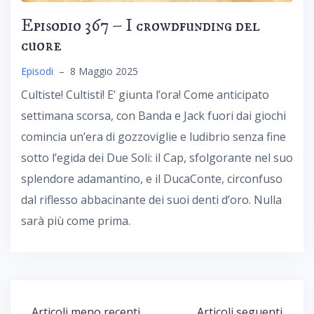
Episodio 367 – I crowdfunding del
cuore
Episodi
–
8 Maggio 2025
Cultiste! Cultisti! E’ giunta l’ora! Come anticipato
settimana scorsa, con Banda e Jack fuori dai giochi
comincia un’era di gozzoviglie e ludibrio senza fine
sotto l’egida dei Due Soli: il Cap, sfolgorante nel suo
splendore adamantino, e il DucaConte, circonfuso
dal riflesso abbacinante dei suoi denti d’oro. Nulla
sarà più come prima.
Navigazione
Articoli meno recenti
Articoli seguenti