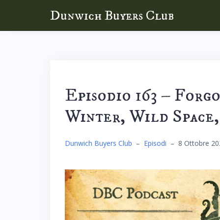
Skip
Dunwich Buyers Club
to
content
Episodio 163 – Forg
Winter, Wild Space,
Dunwich Buyers Club
–
Episodi
–
8 Ottobre 20