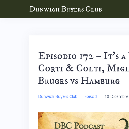
Skip
Dunwich Buyers Club
to
content
Episodio 172 – It’s
Corti & Colti, Migl
Bruges vs Hamburg
Dunwich Buyers Club
–
Episodi
–
10 Dicembre