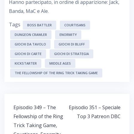
Hanno partecipato, in ordine di apparizione: Jack,
Banda, MaC e Ale.
Tags
BOSS BATTLER
COURTISANS
DUNGEON CRAWLER
ENORMITY
GIOCHI DA TAVOLO
GIOCHI DI BLUFF
GIOCHI DI CARTE
GIOCHI DI STRATEGIA
KICKSTARTER
MIDDLE AGES
THE FELLOWSHIP OF THE RING TRICK TAKING GAME
Navigazione
Episodio 349 – The
Episodio 351 – Speciale
articoli
Fellowship of the Ring
Top 3 Patreon DBC
Trick Taking Game,