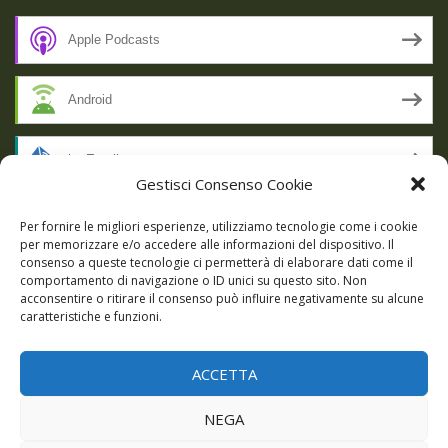
Apple Podcasts
Android
by Email
Gestisci Consenso Cookie
RSS
Per fornire le migliori esperienze, utilizziamo tecnologie come i cookie
per memorizzare e/o accedere alle informazioni del dispositivo. Il
consenso a queste tecnologie ci permetterà di elaborare dati come il
comportamento di navigazione o ID unici su questo sito. Non
SSL SECURE
acconsentire o ritirare il consenso può influire negativamente su alcune
caratteristiche e funzioni.
ACCETTA
Powered by WordPress
|
Theme:
Talon
by aThemes.
NEGA