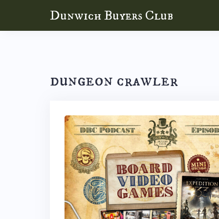
Skip
Dunwich Buyers Club
to
content
dungeon crawler