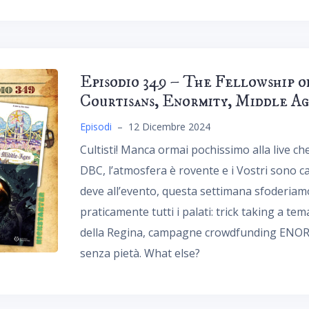
Episodio 349 – The Fellowship o
Courtisans, Enormity, Middle Ag
Episodi
–
12 Dicembre 2024
Cultisti! Manca ormai pochissimo alla live ch
DBC, l’atmosfera è rovente e i Vostri sono c
deve all’evento, questa settimana sfoderiam
praticamente tutti i palati: trick taking a tema
della Regina, campagne crowdfunding ENORMI 
senza pietà. What else?