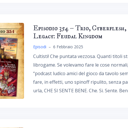
Episodio 354 – Trio, Cyberflesh,
Legacy: Feudal Kingdom
Episodi
–
6 Febbraio 2025
Cultisti! Che puntata vezzosa. Quanti titoli s
librogame. Se volevamo fare le cose normal
“podcast ludico amici del gioco da tavolo se
fare, in effetti, uno spinoff ripulito, senza p
urla, CHE SI SENTE BENE. Che. Si. Sente. Ben