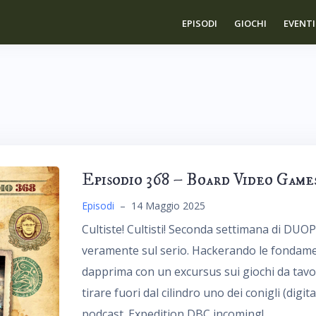
EPISODI
GIOCHI
EVENTI
Episodio 368 – Board Video Games
Episodi
–
14 Maggio 2025
Cultiste! Cultisti! Seconda settimana di D
veramente sul serio. Hackerando le fondamen
dapprima con un excursus sui giochi da tavol
tirare fuori dal cilindro uno dei conigli (digit
podcast. Expedition DBC incoming!