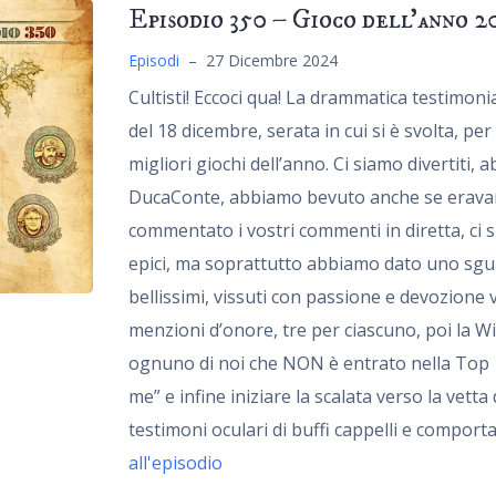
Episodio 350 – Gioco dell’anno 2
Episodi
–
27 Dicembre 2024
Cultisti! Eccoci qua! La drammatica testimon
del 18 dicembre, serata in cui si è svolta, per 
migliori giochi dell’anno. Ci siamo divertiti
DucaConte, abbiamo bevuto anche se eravam
commentato i vostri commenti in diretta, ci
epici, ma soprattutto abbiamo dato uno sgua
bellissimi, vissuti con passione e devozione 
menzioni d’onore, tre per ciascuno, poi la Wil
ognuno di noi che NON è entrato nella Top 10
me” e infine iniziare la scalata verso la vetta
testimoni oculari di buffi cappelli e comport
all'episodio