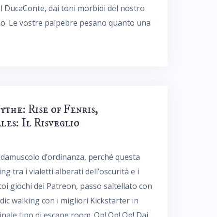
el DucaConte, dai toni morbidi del nostro
no. Le vostre palpebre pesano quanto una
ythe: Rise of Fenris,
es: Il Risveglio
scaldamuscolo d’ordinanza, perché questa
 tra i vialetti alberati dell’oscurità e i
coi giochi dei Patreon, passo saltellato con
ic walking con i migliori Kickstarter in
inale tipo di escape room. Op! Op! Op! Dai