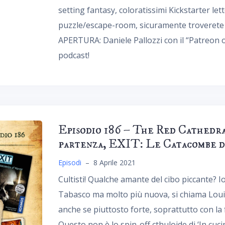
setting fantasy, coloratissimi Kickstarter let
puzzle/escape-room, sicuramente troverete 
APERTURA: Daniele Pallozzi con il “Patreon o
podcast!
Episodio 186 – The Red Cathedral
partenza, EXIT: Le Catacombe d
Episodi
–
8 Aprile 2021
Cultisti! Qualche amante del cibo piccante? I
Tabasco ma molto più nuova, si chiama Loui
anche se piuttosto forte, soprattutto con la 
Questo non è lo spin-off cthuloide di ‘In cu