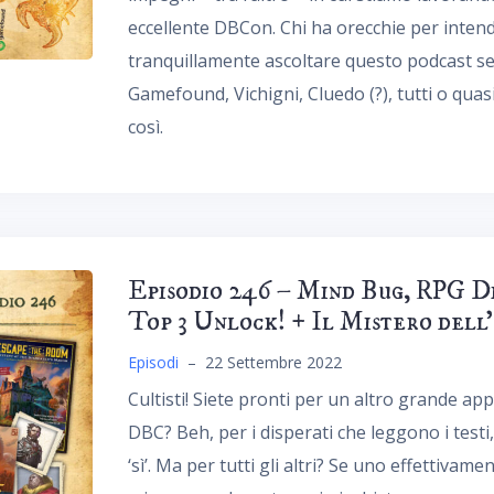
eccellente DBCon. Chi ha orecchie per intend
tranquillamente ascoltare questo podcast se
Gamefound, Vichigni, Cluedo (?), tutti o quasi 
così.
Episodio 246 – Mind Bug, RPG Di
Top 3 Unlock! + Il Mistero dell
Episodi
–
22 Settembre 2022
Cultisti! Siete pronti per un altro grande a
DBC? Beh, per i disperati che leggono i test
‘sì’. Ma per tutti gli altri? Se uno effettiv