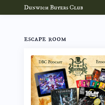
Skip
Dunwich Buyers Club
to
content
escape room