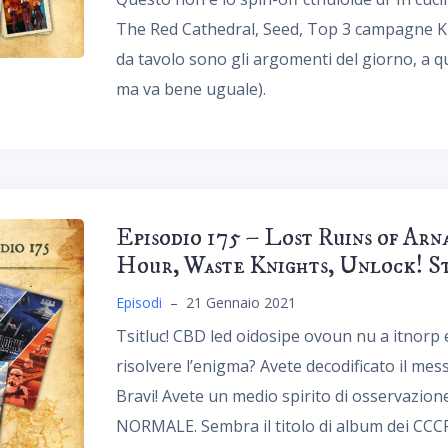
The Red Cathedral, Seed, Top 3 campagne Ki
da tavolo sono gli argomenti del giorno, a q
ma va bene uguale).
Episodio 175 – Lost Ruins of Ar
Hour, Waste Knights, Unlock! S
Episodi
–
21 Gennaio 2021
Tsitluc! CBD led oidosipe ovoun nu a itnorp et
risolvere l’enigma? Avete decodificato il mes
Bravi! Avete un medio spirito di osservazio
NORMALE. Sembra il titolo di album dei CCCP.