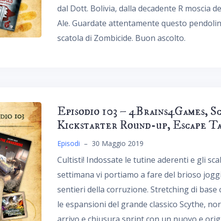
dal Dott. Bolivia, dalla decadente R moscia d
Ale. Guardate attentamente questo pendoli
scatola di Zombicide. Buon ascolto.
Episodio 103 – 4Brains4Games, Sc
Kickstarter Round-up, Escape Tal
Episodi
–
30 Maggio 2019
Cultisti! Indossate le tutine aderenti e gli 
settimana vi portiamo a fare del brioso jogging
sentieri della corruzione. Stretching di base 
le espansioni del grande classico Scythe, nord
arrivo e chiusura sprint con un nuovo e orig