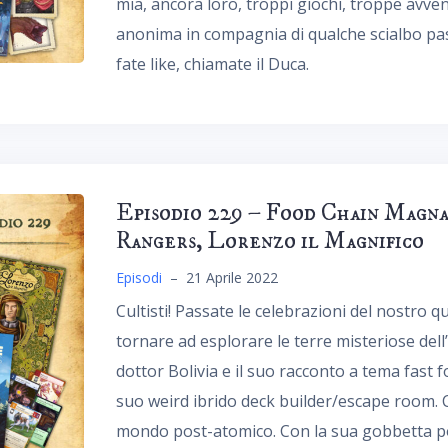
mia, ancora loro, troppi giochi, troppe avve
anonima in compagnia di qualche scialbo past
fate like, chiamate il Duca.
Episodio 229 – Food Chain Magna
Rangers, Lorenzo il Magnifico
Episodi
–
21 Aprile 2022
Cultisti! Passate le celebrazioni del nostro 
tornare ad esplorare le terre misteriose del
dottor Bolivia e il suo racconto a tema fast fo
suo weird ibrido deck builder/escape room. Co
mondo post-atomico. Con la sua gobbetta por