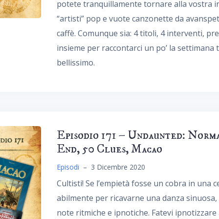
potete tranquillamente tornare alla vostra in
“artisti” pop e vuote canzonette da avanspe
caffè. Comunque sia: 4 titoli, 4 interventi, p
insieme per raccontarci un po’ la settimana 
bellissimo.
Episodio 171 – Undaunted: Norm
End, 50 Clues, Macao
Episodi
–
3 Dicembre 2020
Cultisti! Se l’empietà fosse un cobra in una
abilmente per ricavarne una danza sinuosa, 
note ritmiche e ipnotiche. Fatevi ipnotizzare 