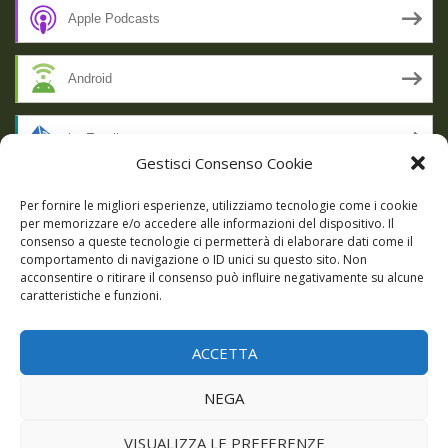
Apple Podcasts
Android
by Email
Gestisci Consenso Cookie
RSS
Per fornire le migliori esperienze, utilizziamo tecnologie come i cookie
per memorizzare e/o accedere alle informazioni del dispositivo. Il
consenso a queste tecnologie ci permetterà di elaborare dati come il
comportamento di navigazione o ID unici su questo sito. Non
SSL SECURE
acconsentire o ritirare il consenso può influire negativamente su alcune
caratteristiche e funzioni.
ACCETTA
Powered by WordPress
|
Theme:
Talon
by aThemes.
NEGA
Episodi
Giochi
DBC Podcast
Cookie Policy (UE)
VISUALIZZA LE PREFERENZE