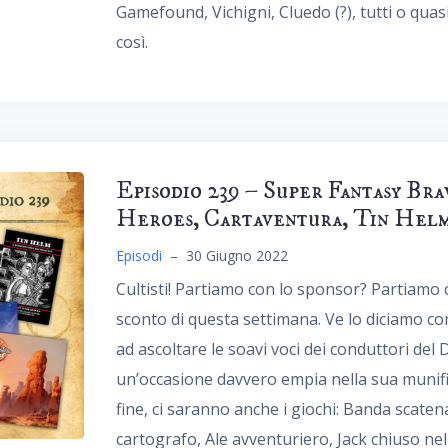
Gamefound, Vichigni, Cluedo (?), tutti o quasi 
così.
Episodio 239 – Super Fantasy Bra
Heroes, Cartaventura, Tin Hel
Episodi
–
30 Giugno 2022
Cultisti! Partiamo con lo sponsor? Partiamo 
sconto di questa settimana. Ve lo diciamo co
ad ascoltare le soavi voci dei conduttori del
un’occasione davvero empia nella sua munific
fine, ci saranno anche i giochi: Banda scatena
cartografo, Ale avventuriero, Jack chiuso ne