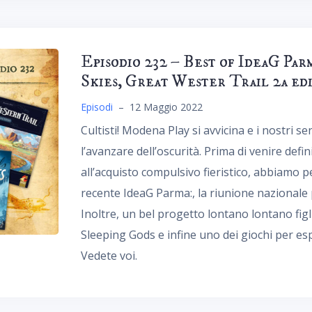
Episodio 232 – Best of IdeaG Par
Skies, Great Wester Trail 2a ed
Episodi
–
12 Maggio 2022
Cultisti! Modena Play si avvicina e i nostri s
l’avanzare dell’oscurità. Prima di venire defi
all’acquisto compulsivo fieristico, abbiamo p
recente IdeaG Parma:, la riunione nazionale p
Inoltre, un bel progetto lontano lontano fig
Sleeping Gods e infine uno dei giochi per espe
Vedete voi.