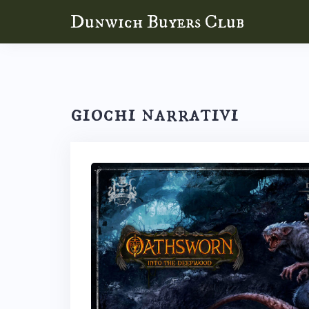
Skip
Dunwich Buyers Club
to
content
giochi narrativi