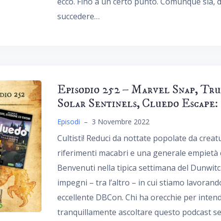
ecco. Fino a un certo punto. Comunque sia, d
succedere…
Episodio 252 – Marvel Snap, Tru
Solar Sentinels, Cluedo Escape:
Episodi
–
3 Novembre 2022
Cultisti! Reduci da nottate popolate da creatu
riferimenti macabri e una generale empietà
Benvenuti nella tipica settimana del Dunwit
impegni – tra l’altro – in cui stiamo lavora
eccellente DBCon. Chi ha orecchie per intend
tranquillamente ascoltare questo podcast se